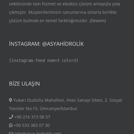
sektöründe tam hizmet ve eksiksiz çözüm anlayışla yola
çıkmıştır. Müşterilerimizin sorunlarına onlarla birlikte
çözüm bulmak en temel farklılığımızdır.
[Devamı]
İNSTAGRAM: @ASYAHIDROLIK
[instagram-feed num=3 cols=3]
BIZE ULAŞIN
Yukarı Dudullu Mahallesi, İmes Sanayi Sitesi, 2. Sosyal
Tesisler No:15, Ümraniye/İstanbul
+90 216 313 08 57
+90 533 383 07 30
info@asya-hidrolik.com