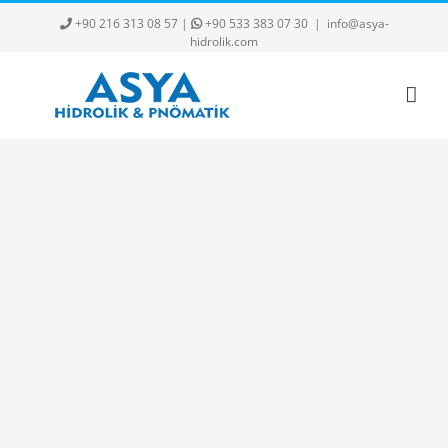
Skip
+90 216 313 08 57
|
+90 533 383 07 30
|
info@asya-
to
hidrolik.com
content