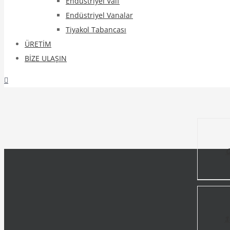
Endüstriyel Valf
Endüstriyel Vanalar
Tiyakol Tabancası
ÜRETİM
BİZE ULAŞIN
DETAILS
DETAILS
1