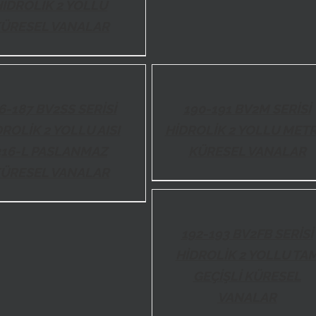
HİDROLİK 2 YOLLU
ÜRESEL VANALAR
DETAILS
6-187 BV2SS SERİSİ
190-191 BV2M SERİSİ
DROLİK 2 YOLLU AISI
HİDROLİK 2 YOLLU METR
316-L PASLANMAZ
KÜRESEL VANALAR
ÜRESEL VANALAR
DETAILS
192-193 BV2FB SERİSİ
HİDROLİK 2 YOLLU TA
GEÇİŞLİ KÜRESEL
VANALAR