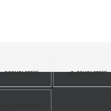
DETAILS
0.5P POMPA SERİSİ
0P1 POMPA SERİSİ
82-183 BV2 SERİSİ