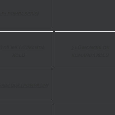
2P1 POMPA SERİSİ
DETAILS
Ü DİLİMLİ KUMANDA
3 LÜ MONOBLOK
KOLU
KUMANDA KOLU
ERİSİ DİŞLİ POMPA UNİ
DETAILS