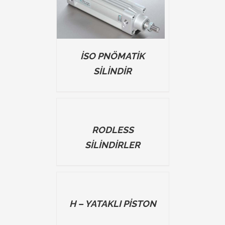
TAILS
İSO PNÖMATİK
SİLİNDİR
DETAILS
RODLESS
SİLİNDİRLER
DETAILS
H – YATAKLI PİSTON