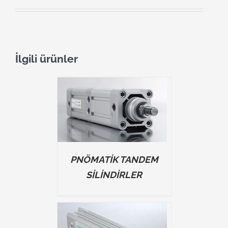
İlgili ürünler
TAILS
PNÖMATİK TANDEM
SİLİNDİRLER