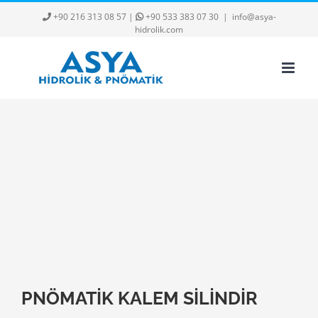
Skip
+90 216 313 08 57
|
+90 533 383 07 30
|
info@asya-
to
hidrolik.com
content
PNÖMATİK KALEM SİLİNDİR